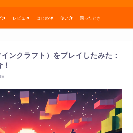
ゾン
レビュー
はじめて
使い方
困ったとき
ラ（マインクラフト）をプレイしたみた：
介！
6日