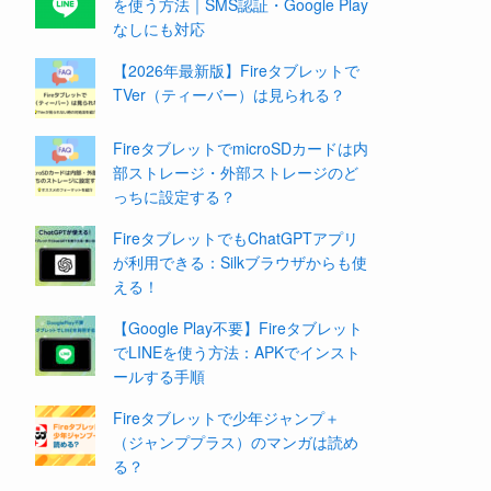
を使う方法｜SMS認証・Google Play
なしにも対応
【2026年最新版】Fireタブレットで
TVer（ティーバー）は見られる？
FireタブレットでmicroSDカードは内
部ストレージ・外部ストレージのど
っちに設定する？
FireタブレットでもChatGPTアプリ
が利用できる：Silkブラウザからも使
える！
【Google Play不要】Fireタブレット
でLINEを使う方法：APKでインスト
ールする手順
Fireタブレットで少年ジャンプ＋
（ジャンププラス）のマンガは読め
る？