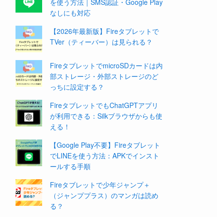
を使う方法｜SMS認証・Google Play
なしにも対応
【2026年最新版】Fireタブレットで
TVer（ティーバー）は見られる？
FireタブレットでmicroSDカードは内
部ストレージ・外部ストレージのど
っちに設定する？
FireタブレットでもChatGPTアプリ
が利用できる：Silkブラウザからも使
える！
【Google Play不要】Fireタブレット
でLINEを使う方法：APKでインスト
ールする手順
Fireタブレットで少年ジャンプ＋
（ジャンププラス）のマンガは読め
る？