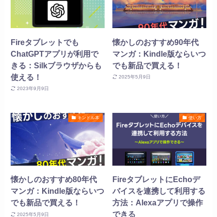
Fireタブレットでも
懐かしのおすすめ90年代
ChatGPTアプリが利用で
マンガ：Kindle版ならいつ
きる：Silkブラウザからも
でも新品で買える！
使える！
2025年5月9日
2023年9月9日
キンドル本
使い方
懐かしのおすすめ80年代
FireタブレットにEchoデ
マンガ：Kindle版ならいつ
バイスを連携して利用する
でも新品で買える！
方法：Alexaアプリで操作
できる
2025年5月9日