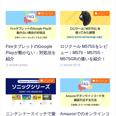
困ったとき
レビュー
FireタブレットのGoogle
ロジクール M575Sをレビ
Playが動かない：対処法を
ュー：M575・M575S・
紹介
M575GRの違いを紹介！
2024年1月25日
2024年7月7日
ニュース
困ったとき
ニンテンドースイッチで遊
Amazonでのオンラインコ